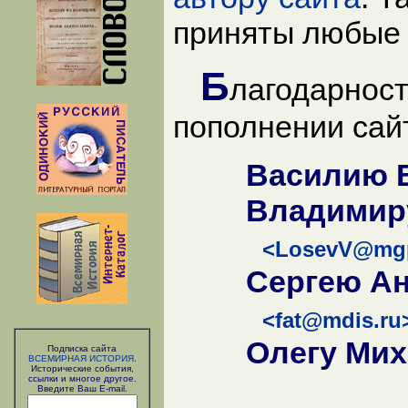
приняты любые 
Б
лагодарност
пополнении сай
Василию В
Владимир
<LosevV@mg
Сергею А
<fat@mdis.ru
Олегу Мих
Подписка сайта
ВСЕМИРНАЯ ИСТОРИЯ
.
Исторические события,
ссылки и многое другое.
Введите Ваш E-mail.