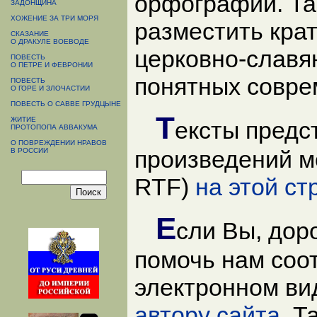
орфографии. Та
ЗАДОНЩИНА
ХОЖЕНИЕ ЗА ТРИ МОРЯ
разместить крат
СКАЗАНИЕ
О ДРАКУЛЕ ВОЕВОДЕ
церковно-славян
ПОВЕСТЬ
О ПЕТРЕ И ФЕВРОНИИ
понятных совре
ПОВЕСТЬ
О ГОРЕ И ЗЛОЧАСТИИ
ПОВЕСТЬ О САВВЕ ГРУДЦЫНЕ
Т
ЖИТИЕ
ексты предс
ПРОТОПОПА АВВАКУМА
О ПОВРЕЖДЕНИИ НРАВОВ
произведений мо
В РОССИИ
RTF)
на этой ст
Е
сли Вы, дор
помочь нам соо
электронном ви
автору сайта
. Т